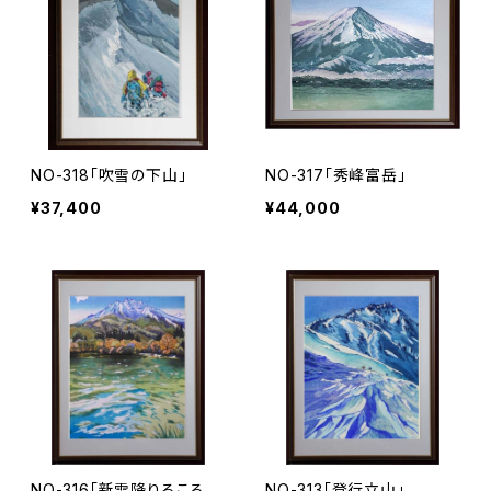
NO-318「吹雪の下山」
NO-317「秀峰富岳」
¥37,400
¥44,000
NO-316「新雪降りるころ
NO-313「登行立山」