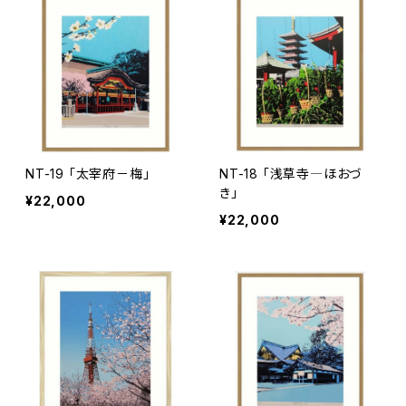
NT-19 「太宰府－梅」
NT-18 「浅草寺―ほおづ
き」
¥22,000
¥22,000