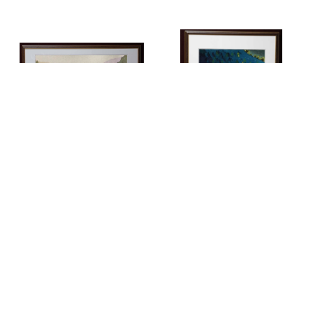
キーワードから探す
No.276 「のどかな朝」
NO-272 「分け入れば深い
秋」
¥34,100
¥34,210
カテゴリから探す
Home
作家名
杉山 修 （木版画）
作家名