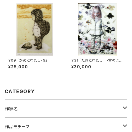
Y09 「かめとわたし・９」
Y31 「たおとわたし -雪のよう
に、綿のように-」
¥25,000
¥30,000
CATEGORY
作家名
杉山 修 （木版画）
作品モチーフ