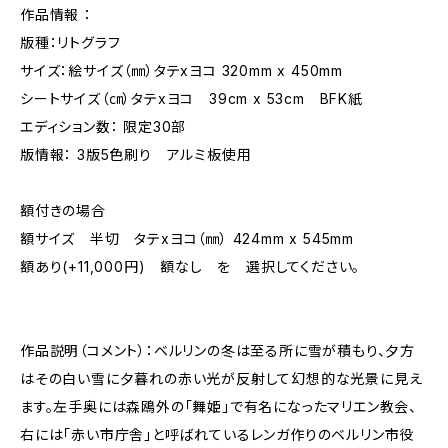
作品情報 ：
版種：リトグラフ
サイズ：絵サイズ（㎜）タテxヨコ 320mm x 450mm
シートサイズ（㎝）タテxヨコ 39cm x 53cm BFK紙
エディション数： 限定30部
版情報： 3版5色刷り アルミ板使用
額付きの場合
額サイズ 半切 タテxヨコ（㎜） 424mm x 545mm
額あり(+11,000円) 額なし を 選択してください。
作品説明（コメント）：ベルリンの冬は至る所に雪が積もり、夕方
はその白い雪に夕暮れの赤い光が反射して幻想的な光景に見え
ます。左手奥には森鴎外の「舞姫」で有名になったマリエン教会、
右には「赤い市庁舎」と呼ばれているレンガ作りのベルリン市役