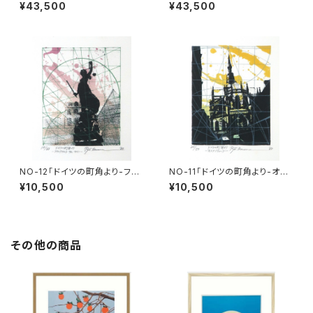
リ）」
¥43,500
¥43,500
NO-12「ドイツの町角より-フラ
NO-11「ドイツの町角より-オス
ンクフルト・アム・マイン-」 Fro
ナブリュック-」 From a Germ
¥10,500
¥10,500
m a German City -Frankfurt
an City -Osnabrück-
am Main-
その他の商品