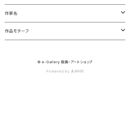
作家名
杉山 修 （木版画）
作品モチーフ
橋本広喜 （シルクスクリーン）
風景画（日本）
© e-Gallery 版画・アートショップ
小沼隆一郎（リトグラフ）
風景画（福島）
Powered by
Artshow Museum
風景画（海外）
川上典子 (木版画)
風景（川・渓・滝）
御囲 章（木版画）
日本の山