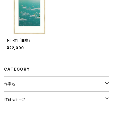
NT-01 「白鳥」
¥22,000
CATEGORY
作家名
杉山 修 （木版画）
作品モチーフ