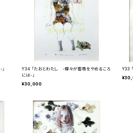
-」
Y34 「たおとわたし -蝶々が蜜吸をやめるころ
Y33
には-」
¥30
¥30,000