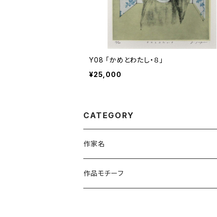
Y08 「かめとわたし・８」
¥25,000
CATEGORY
作家名
杉山 修 （木版画）
作品モチーフ
橋本広喜 （シルクスクリーン）
風景画（日本）