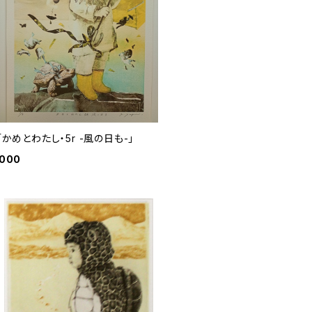
Y22 「かめとわたし・5r -風の日も-」
,000