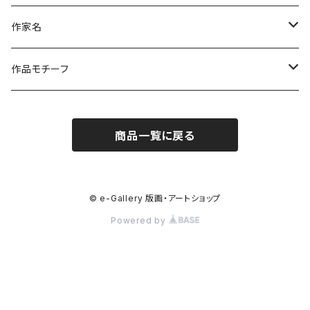
作家名
杉山 修 （木版画）
作品モチーフ
橋本広喜 （シルクスクリーン）
風景画（日本）
商品一覧に戻る
小沼隆一郎（リトグラフ）
風景画（福島）
Artshow Museum
風景画（海外）
© e-Gallery 版画・アートショップ
Powered by
川上典子 (木版画)
風景（川・渓・滝）
御囲 章（木版画）
日本の山