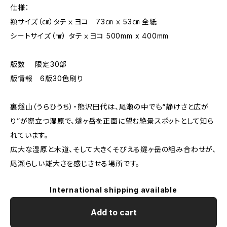
仕様：
額サイズ（㎝）タテⅹヨコ 73㎝ ｘ 53㎝ 全紙
シートサイズ（㎜） タテⅹヨコ 500mm x 400mm
版数 限定30部
版情報 6版30色刷り
裏燧山（うらひうち）・熊沢田代は、尾瀬の中でも“静けさと広が
り”が際立つ湿原で、燧ヶ岳を正面に望む絶景スポットとして知ら
れています。
広大な湿原と木道、そして大きくそびえる燧ヶ岳の組み合わせが、
尾瀬らしい雄大さを感じさせる場所です。
International shipping available
Add to cart