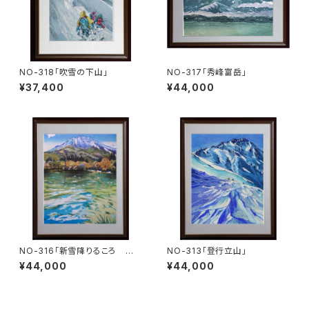
NO-318「吹雪の下山」
NO-317「秀峰富岳」
¥37,400
¥44,000
NO-316「新雪降りるころ 妙
NO-313「登行立山」
高山」
¥44,000
¥44,000