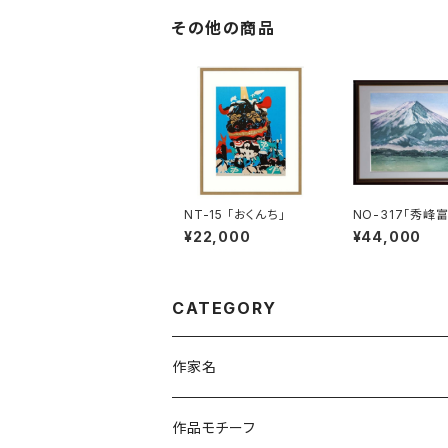
その他の商品
NT-15 「おくんち」
NO-317「秀峰
¥22,000
¥44,000
CATEGORY
作家名
杉山 修 （木版画）
作品モチーフ