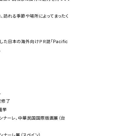
、訪れる季節や場所によってまったく
た日本の海外向けＰＲ誌「Pacific
。
れ
院修了
推挙
エンナーレ、中華民国国際版画展（台
エンナーレ展（スペイン）