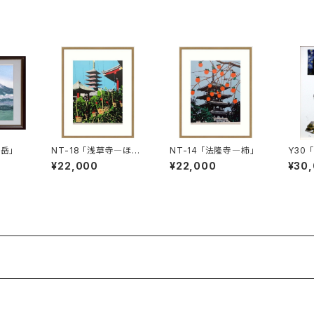
富岳」
NT-18 「浅草寺―ほお
NT-14 「法隆寺―柿」
Y30
づき」
ちがい
¥22,000
¥22,000
¥30
ん-」