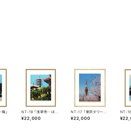
－梅」
NT-18 「浅草寺―ほお
NT-17 「東京タワーと
NT-
づき」
桜」
桜」
¥22,000
¥22,000
¥22