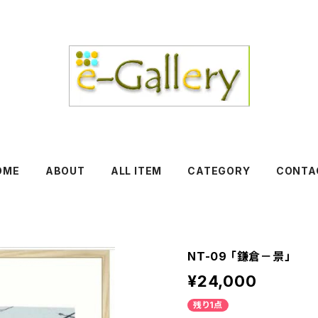
OME
ABOUT
ALL ITEM
CATEGORY
CONTA
NT-09 「鎌倉－景」
¥24,000
残り1点