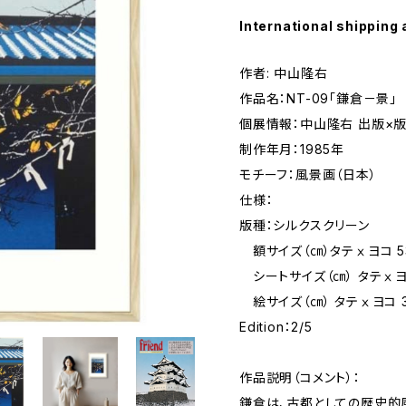
International shipping 
作者: 中山隆右
作品名：NT-09「鎌倉－景」
個展情報：中山隆右 出版×
制作年月：1985年
モチーフ：風景画（日本）
仕様：
版種：シルクスクリーン
額サイズ（㎝）タテⅹヨコ 53.1 
シートサイズ（㎝） タテⅹヨコ 4
絵サイズ（㎝） タテⅹヨコ 34.
Edition：2/5
作品説明（コメント）：
鎌倉は、古都としての歴史的