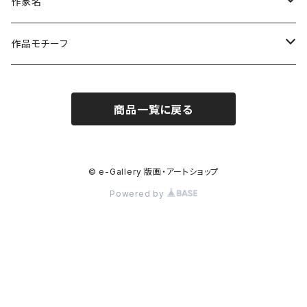
作家名
杉山 修 （木版画）
作品モチーフ
橋本広喜 （シルクスクリーン）
風景画（日本）
商品一覧に戻る
小沼隆一郎（リトグラフ）
風景画（福島）
Artshow Museum
風景画（海外）
© e-Gallery 版画・アートショップ
Powered by
川上典子 (木版画)
風景（川・渓・滝）
御囲 章（木版画）
日本の山
八木文子（銅版、リト、鉛筆）
海外の山