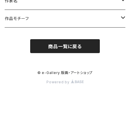
作家名
杉山 修 （木版画）
作品モチーフ
橋本広喜 （シルクスクリーン）
風景画（日本）
商品一覧に戻る
小沼隆一郎（リトグラフ）
風景画（福島）
Artshow Museum
風景画（海外）
© e-Gallery 版画・アートショップ
Powered by
川上典子 (木版画)
風景（川・渓・滝）
御囲 章（木版画）
日本の山
八木文子（銅版、リト、鉛筆）
海外の山