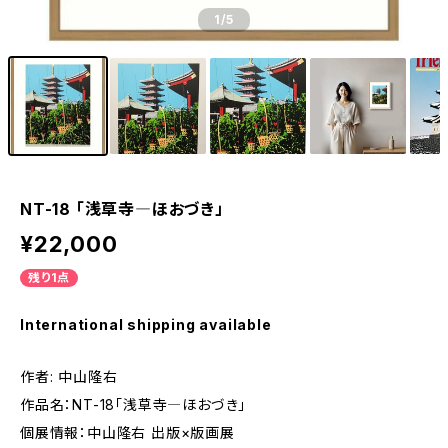
1
/5
NT-18 「浅草寺―ほおづき」
¥22,000
残り1点
International shipping available
作者: 中山隆右
作品名：NT-18「浅草寺―ほおづき」
個展情報：中山隆右 出版×版画展