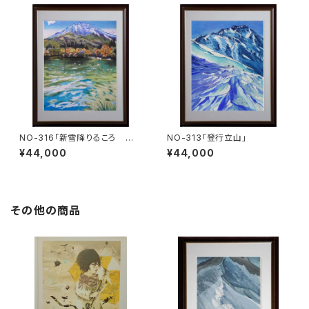
NO-316「新雪降りるころ 妙
NO-313「登行立山」
高山」
¥44,000
¥44,000
その他の商品