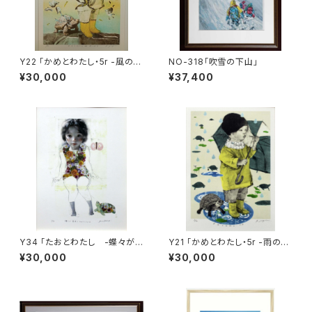
Y22 「かめとわたし・5r -風の日
NO-318「吹雪の下山」
も-」
¥30,000
¥37,400
Y34 「たおとわたし -蝶々が
Y21 「かめとわたし・5r -雨の日
蜜吸をやめるころには-」
も-」
¥30,000
¥30,000