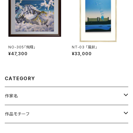
NO-305「飛翔」
NT-03 「風鈴」
¥47,300
¥33,000
CATEGORY
作家名
杉山 修 （木版画）
作品モチーフ
橋本広喜 （シルクスクリーン）
風景画（日本）