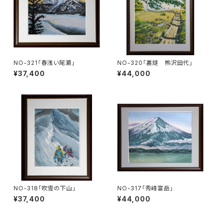
NO-321「春浅い尾瀬」
NO-320「裏燧 熊沢田代」
¥37,400
¥44,000
NO-318「吹雪の下山」
NO-317「秀峰富岳」
¥37,400
¥44,000