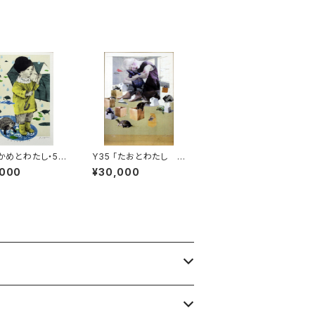
「かめとわたし・5r
Y35 「たおとわたし -
日も-」
きっとキミがわかる-」
,000
¥30,000