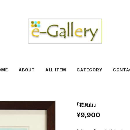
OME
ABOUT
ALL ITEM
CATEGORY
CONTA
「花見山」
¥9,900