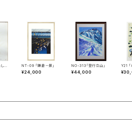
たし -
NT-09 「鎌倉－景」
NO-313「登行立山」
Y21 
・２-」
-雨の
¥24,000
¥44,000
¥30