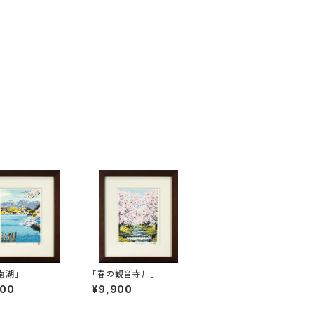
南湖」
「春の観音寺川」
900
¥9,900