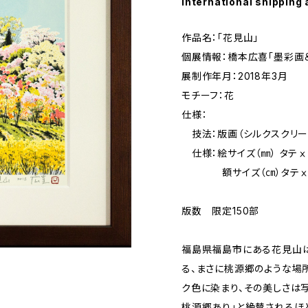
International shipping 
作品名：「花見山」
個展情報：橋本広喜「墨彩画
展制作年月：2018年3月
モチーフ：花
仕様：
技法：版画（シルクスクリー
仕様：絵サイズ（㎜） タテⅹヨコ
額サイズ（㎝）タテⅹヨコ 
版数 限定150部
福島県福島市にある花見山は
る、まさに桃源郷のような場
ク色に染まり、その美しさは
桃源郷あり」と絶賛されるほ