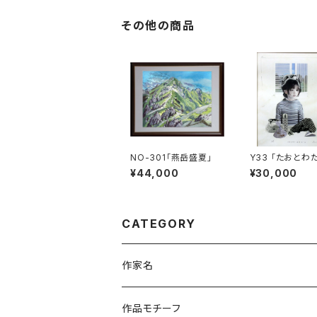
その他の商品
NO-301「燕岳盛夏」
Y33 「たおとわ
100回目の誕生日
¥44,000
¥30,000
CATEGORY
作家名
杉山 修 （木版画）
作品モチーフ