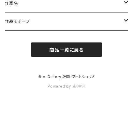
作家名
杉山 修 （木版画）
作品モチーフ
橋本広喜 （シルクスクリーン）
風景画（日本）
商品一覧に戻る
小沼隆一郎（リトグラフ）
風景画（福島）
Artshow Museum
風景画（海外）
© e-Gallery 版画・アートショップ
Powered by
川上典子 (木版画)
風景（川・渓・滝）
御囲 章（木版画）
日本の山
八木文子（銅版、リト、鉛筆）
海外の山