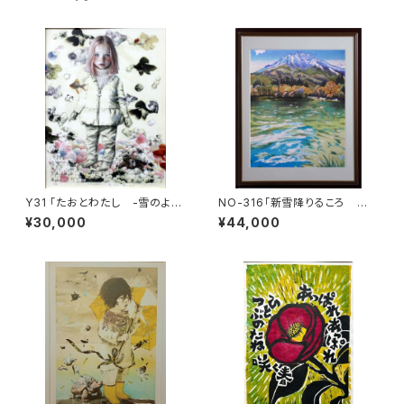
Y31 「たおとわたし -雪のよう
NO-316「新雪降りるころ 妙
に、綿のように-」
高山」
¥30,000
¥44,000