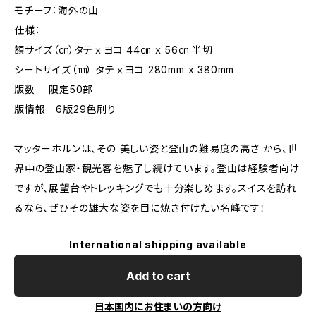
モチーフ：海外の山
仕様：
額サイズ（㎝）タテⅹヨコ 44㎝ ｘ 56㎝ 半切
シートサイズ（㎜） タテⅹヨコ 280mm x 380mm
版数 限定50部
版情報 6版29色刷り
マッターホルンは、その 美しい姿と登山の難易度の高さ から、世
界中の登山家・観光客を魅了し続けています。登山は経験者向け
ですが、展望台やトレッキングでも十分楽しめます。スイスを訪れ
るなら、ぜひその雄大な姿を目に焼き付けたい名峰です！
International shipping available
Add to cart
日本国内にお住まいの方向け