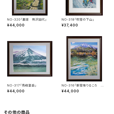
NO-320「裏燧 熊沢田代」
NO-318「吹雪の下山」
¥44,000
¥37,400
NO-317「秀峰富岳」
NO-316「新雪降りるころ 妙
高山」
¥44,000
¥44,000
その他の商品