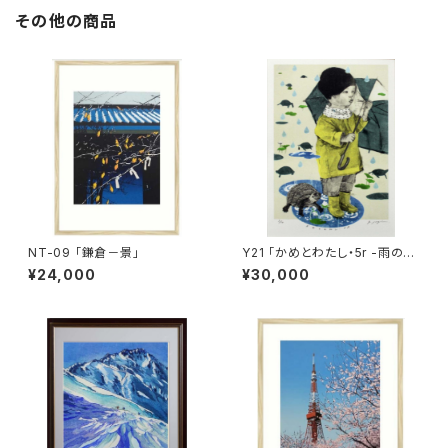
その他の商品
NT-09 「鎌倉－景」
Y21 「かめとわたし・5r -雨の日
も-」
¥24,000
¥30,000