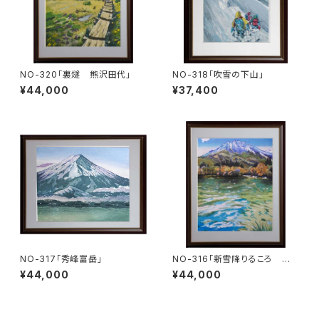
NO-320「裏燧 熊沢田代」
NO-318「吹雪の下山」
¥44,000
¥37,400
NO-317「秀峰富岳」
NO-316「新雪降りるころ 妙
高山」
¥44,000
¥44,000