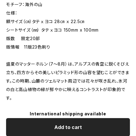
モチーフ：海外の山
仕様：
額サイズ（㎝）タテⅹヨコ 28㎝ ｘ 22.5㎝
シートサイズ（㎜） タテⅹヨコ 150mm x 100mm
版数 限定20部
版情報 11版23色刷り
盛夏のマッターホルン（7～8月）は、アルプスの青空に鋭くそびえ
立ち、四方からその美しいピラミッド形の山容を望むことができま
す。この時期、山麓のツェルマット周辺では花々が咲き乱れ、氷河
の白と高山植物の緑が鮮やかに映えるコントラストが印象的で
す。
International shipping available
Add to cart