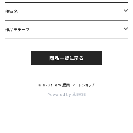
作家名
杉山 修 （木版画）
作品モチーフ
橋本広喜 （シルクスクリーン）
風景画（日本）
商品一覧に戻る
小沼隆一郎（リトグラフ）
風景画（福島）
Artshow Museum
風景画（海外）
© e-Gallery 版画・アートショップ
Powered by
川上典子 (木版画)
風景（川・渓・滝）
御囲 章（木版画）
日本の山